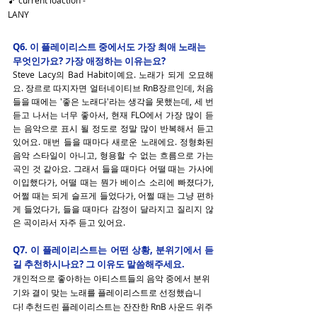
🎵 current loaction - 
LANY
Q6. 이 플레이리스트 중에서도 가장 최애 노래는 
무엇인가요? 가장 애정하는 이유는요?
Steve Lacy의 Bad Habit이예요. 노래가 되게 오묘해
요. 장르로 따지자면 얼터네이티브 RnB장르인데, 처음 
들을 때에는 '좋은 노래다'라는 생각을 못했는데, 세 번 
듣고 나서는 너무 좋아서, 현재 FLO에서 가장 많이 듣
는 음악으로 표시 될 정도로 정말 많이 반복해서 듣고 
있어요. 매번 들을 때마다 새로운 노래에요. 정형화된 
음악 스타일이 아니고, 형용할 수 없는 흐름으로 가는 
곡인 것 같아요. 그래서 들을 때마다 어떨 때는 가사에 
이입했다가, 어떨 때는 뭔가 베이스 소리에 빠졌다가, 
어쩔 때는 되게 슬프게 들었다가, 어쩔 때는 그냥 편하
게 들었다가, 들을 때마다 감정이 달라지고 질리지 않
은 곡이라서 자주 듣고 있어요.
Q7. 이 플레이리스트는 어떤 상황, 분위기에서 듣
길 추천하시나요? 그 이유도 말씀해주세요.
개인적으로 좋아하는 아티스트들의 음악 중에서 분위
기와 결이 맞는 노래를 플레이리스트로 선정했습니
다! 추천드린 플레이리스트는 잔잔한 RnB 사운드 위주