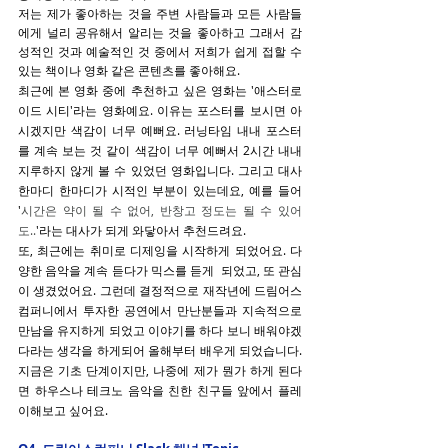
저는 제가 좋아하는 것을 주변 사람들과 모든 사람들
에게 널리 공유해서 알리는 것을 좋아하고 그래서 감
성적인 것과 예술적인 것 중에서 저희가 쉽게 접할 수 
있는 책이나 영화 같은 콘텐츠를 좋아해요.
최근에 본 영화 중에 추천하고 싶은 영화는 '애스터로
이드 시티'라는 영화예요. 이유는 포스터를 보시면 아
시겠지만 색감이 너무 예뻐요. 러닝타임 내내 포스터
를 계속 보는 것 같이 색감이 너무 예뻐서 2시간 내내 
지루하지 않게 볼 수 있었던 영화입니다. 그리고 대사 
한마디 한마디가 시적인 부분이 있는데요, 예를 들어 
'
시간은 약이 될 수 없어, 반창고 정도는 될 수 있어
도..
'라는 대사가 되게 와닿아서 추천드려요.
또, 최근에는 취미로 디제잉을 시작하게 되었어요. 다
양한 음악을 계속 듣다가 믹스를 듣게  되었고, 또 관심
이 생겼었어요. 그런데 결정적으로 재작년에 드림어스
컴퍼니에서 투자한 공연에서 만난분들과 지속적으로 
만남을 유지하게 되었고 이야기를 하다 보니 배워야겠
다라는 생각을 하게되어 올해부터 배우게 되었습니다. 
지금은 기초 단계이지만, 나중에 제가 뭔가 하게 된다
면 하우스나 테크노 음악을 친한 친구들 앞에서 플레
이해보고 싶어요.