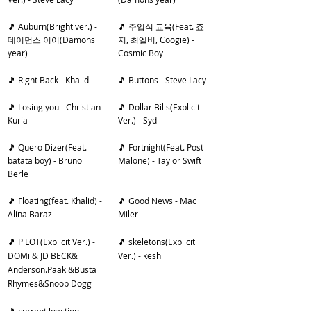
🎵 Auburn(Bright ver.) - 
🎵 주입식 교육(Feat. 죠
데이먼스 이어(Damons 
지, 최엘비, Coogie) - 
year)
Cosmic Boy
🎵 Right Back - Khalid
🎵 
Buttons - Steve Lacy
🎵 Losing you - Christian 
🎵 Dollar Bills(Explicit 
Kuria
Ver.) - Syd
🎵 Quero Dizer(Feat. 
🎵 Fortnight(Feat. Post 
batata boy) - Bruno 
Malone
)
 - Taylor Swift
Berle
🎵 Floating(feat. Khalid) - 
🎵 Good News - Mac 
Alina Baraz
Miler
🎵 PiLOT(Explicit Ver.) -
🎵 skeletons(Explicit 
DOMi & JD BECK& 
Ver.) - keshi
Anderson.Paak &Busta 
Rhymes&Snoop Dogg