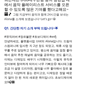
에서 음악 플레이리스트 서비스를 오픈 
할 수 있도록 많은 기여를 했다고해요~
🏧🎵 
그럼 지금부터 음악과 함께 24시간을 보내는 
Alona를 소개해 보겠습니다~Let's go~🤩
Q1. 간단한 자기 소개 부탁 드립니다~🌟
#뮤직러버
#장르불문
#초보디제이
#enfj
안녕하세요, 플랫폼사업 Unit의 Alona입니다. 드림어
스컴퍼니에 입사한 지 2년 정도 되었고, 제휴 사업 업
무를 주로 담당하고 있어요. 평소에 음악을 엄청 좋아
해서 음악 추천 채널에 음악을 공유하는 것도 즐기고, 
이제는 디제잉도 배우기 시작했어요. 이렇게 뮤직큐 
인터뷰에 참여하게 되어서 너무 기뻐요😊 해시태그를 
조금 더 설명 드리자면, 음악을 너무 좋아해서 장르 불
문하고 다양하게 듣는 편이고요, 디제잉은 정말 배운
지 얼마 안 된 저의 새로운 취미입니다. 초보디제이예
요!!🎧🎛️