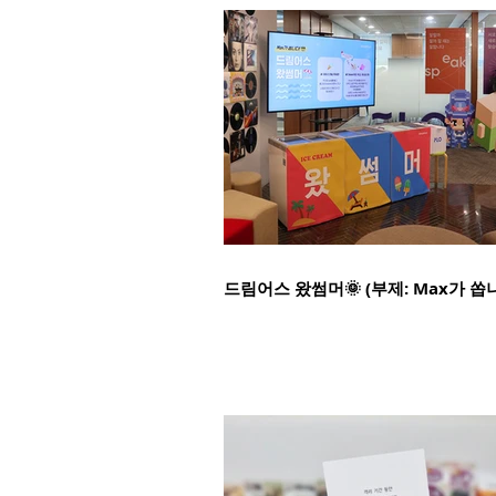
드림어스 왔썸머🌞 (부제: Max가 쏩니