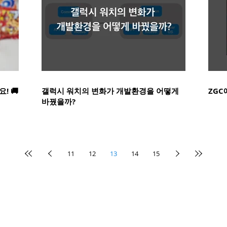
! 🚚
갤럭시 워치의 변화가 개발환경을 어떻게
ZGC
바꿨을까?
11
12
13
14
15