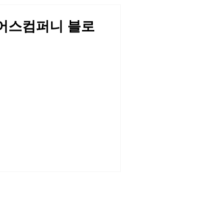
림어스컴퍼니 블로
드림어스컴퍼니
인재채용
FLO