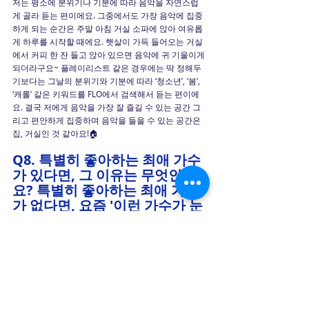
저는 평소에 분위기나 기분에 따라 음악을 자연스럽
게 골라 듣는 편이에요. 그중에서도 가장 음악에 집중
하게 되는 순간은 주말 아침 거실 소파에 앉아 여유롭
게 하루를 시작할 때에요. 햇살이 가득 들어오는 거실
에서 커피 한 잔 들고 앉아 있으면 음악에 귀 기울이게 
되더라구요~ 플레이리스트 같은 경우에는 딱 정해두
기보다는 그날의 분위기와 기분에 따라 ‘청소년’, ‘봄’, 
‘캐롤’ 같은 키워드를 FLO에서 검색해서 듣는 편이에
요. 결국 저에게 음악을 가장 잘 즐길 수 있는 공간 그
리고 편안하게 집중하며 음악을 들을 수 있는 공간은 
집, 거실인 것 같아요!🏠
Q8. 특별히 좋아하는 최애 가수
가 있다면, 그 이유는 무엇인가
요? 특별히 좋아하는 최애 가수
가 없다면, 요즘 '이런 가수가 눈
에 들어온다거나 자주 듣게 되
는 가수'가 있을까요?
요즘에는 이달의 소녀 멤버였던 Yves(이브)에게 관심
을 가지고 있어요. 
그룹 활동 할 때는 몰랐는데 솔로로 
활동의 곡이 너무 제 취향인 거에요. 약간 보컬도 엄청 
감성적이고 음악도 감각적이라서 제 취향에 맞는 곡이 
많아 요즘 많이 듣고 있어요.