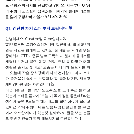
드 경험과 메시지를 전달하고 있어요. 지금부터 Olive
의 취향이 고스란히 담겨있는 이야기와 플레이리스트
를 함께 구경하러 가볼까요? Let's Go
🤩
Q1. 간단한 자기 소개 부탁 드립니다~🌟
안녕하세요! Creative팀 Olive입니다🫒 
‘21년도부터 드림어스컴퍼니에 합류해서, 벌써 3년이 
넘는 시간을 함께하고 있어요. 전 재밌는 거라면 뭐든 
좋아해서 OTT도 종류 별로 구독하고, 원데이 클래스를 
체험해 보거나 공연, 여행, 게임, 요리 등 다양한 취미 
생활을 즐기고 있어요! 요즘은 미니어처 모으기를 하
고 있는데 작은 장식장에 하나씩 전시할 때 마다 소소
한 즐거움이 쌓이는 느낌이라 참 좋더라구요. 새롭고 
재미있다면 뭐든 환영입니다👍 
최근에는 친구들이랑 
#오노추
(오늘 노래 추천)를 하고 
있는데 노래를 듣다가 '오늘 이 곡이 정말 좋은데?'라는 
생각이 들면 
#오노추
 해시태그를 붙여 SNS에 올리고 
있어요. 각자 취향이 다른 만큼 다양한 발견을 할 수 있
어서 소소한 재미가 있는것 같아요. 이 글을 보는 분들
도 주변 지인들과 함께 해보시기를 추천합니다~!