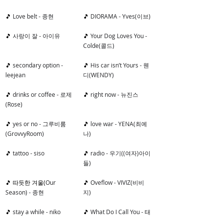
🎵 
Love belt - 종현
🎵 
DIORAMA - Yves(이브)
🎵 
사랑이 잘 - 아이유
🎵 
Your Dog Loves You - 
Colde(콜드)
🎵 
secondary option - 
🎵 
His car isn’t Yours - 웬
leejean
디(WENDY)
🎵 
drinks or coffee - 로제
🎵 
right now - 뉴진스
(Rose)
🎵 
yes or no - 그루비룸
🎵 
love war - YENA(최예
(GrovvyRoom)
나)
🎵 
tattoo - siso
🎵 
radio - 우기((여자)아이
들)
🎵 따듯한 겨울(
Our 
🎵 
Oveflow - VIVIZ(비비
Season) - 종현
지)
🎵 
stay a while - niko 
🎵 
What Do I Call You - 태